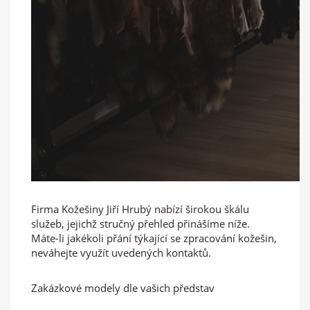
Firma Kožešiny Jiří Hrubý nabízí širokou škálu
služeb, jejichž stručný přehled přinášíme níže.
Máte-li jakékoli přání týkající se zpracování kožešin,
neváhejte využít uvedených kontaktů.
Zakázkové modely dle vašich představ