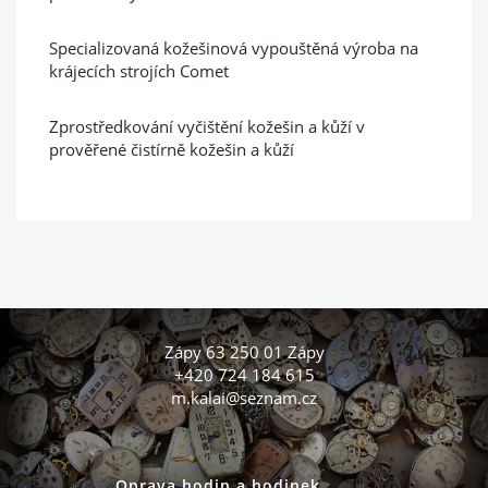
Specializovaná kožešinová vypouštěná výroba na
krájecích strojích Comet
Zprostředkování vyčištění kožešin a kůží v
prověřené čistírně kožešin a kůží
Zápy 63 250 01 Zápy
+420 724 184 615
m.kalai@seznam.cz
Oprava hodin a hodinek